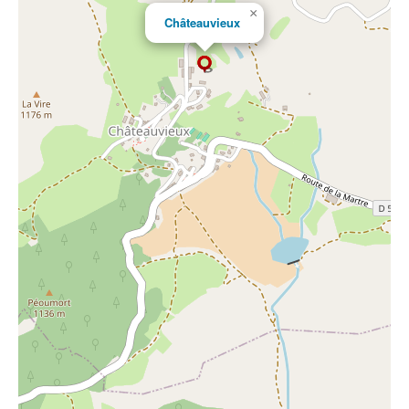
×
Châteauvieux