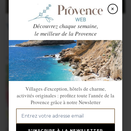
×
SAINT SATURNIN LÈS
ENTRAIGUES SUR LA
Villes et Villages voisins
Découvrez chaque semaine,
AVIGNON
SORGUE
le meilleur de la Provence
View in English
×
Vedène
Villages d'exception, hôtels de charme,
activités originales : profitez toute l'année de la
Provence grâce à notre Newsletter
+
−
S'INSCRIRE À LA NEWSLETTER