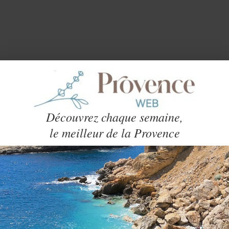
Découvrez chaque semaine,
le meilleur de la Provence