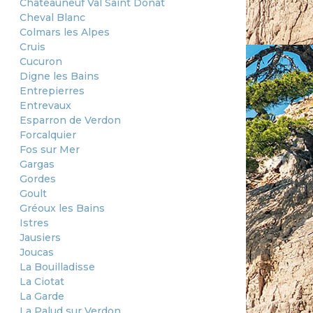
Châteauneuf Val Saint Donat
Cheval Blanc
Colmars les Alpes
Cruis
Cucuron
Digne les Bains
Entrepierres
Entrevaux
Esparron de Verdon
Forcalquier
Fos sur Mer
Gargas
Gordes
Goult
Gréoux les Bains
Istres
Jausiers
Joucas
La Bouilladisse
La Ciotat
La Garde
La Palud sur Verdon