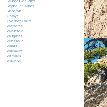
Sausset les Pins
Seyne les Alpes
Sisteron
Ubraye
Uvernet Fours
Vachères
Valensole
Vaugines
Venasque
Villars
Villelaure
Vitrolles
Volonne