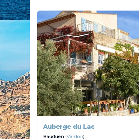
Auberge du Lac
Bauduen
(
Verdon
)